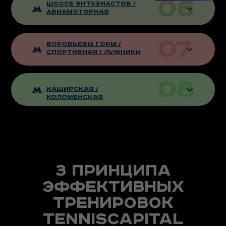
Шоссе энтузиастов /
Авиамоторная
Воробьевы горы /
спортивная / Лужники
Каширская /
коломенская
3 принципа
эффективных
тренировок
Tenniscapital