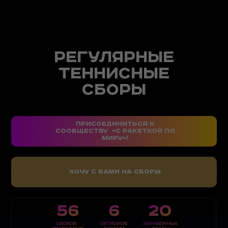
Регулярные
Теннисные
Сборы
Присоединиться к
сообществу «С ракеткой по
миру»!
Хочу с вами на сборы
56
6
20
ПРОБНОЕ ЗАНЯТИЕ за 2999 ₽.
Записаться
сборов
регионов
зарубежных