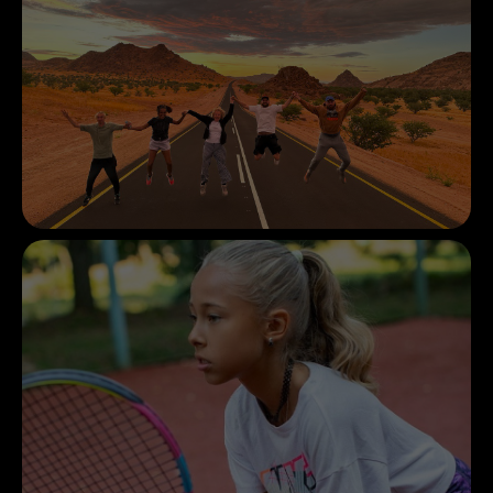
Калифорния
Coming Soon
Флорида
Coming Soon
Мехико
Coming Soon
Бразилия
Coming Soon
Перу Coming
Soon