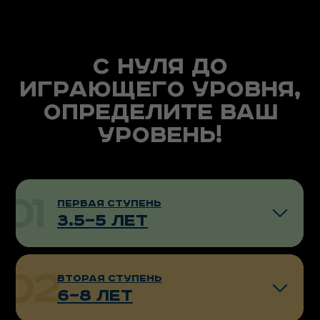
с нуля до
смотреть группы
играющего уровня,
определите Ваш
уровень!
смотреть группы
первая ступень
3.5—5 лет
смотреть группы
вторая ступень
6—8 лет
смотреть группы