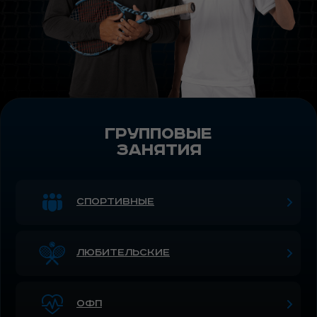
групповые
занятия
спортивные
Любительские
офп