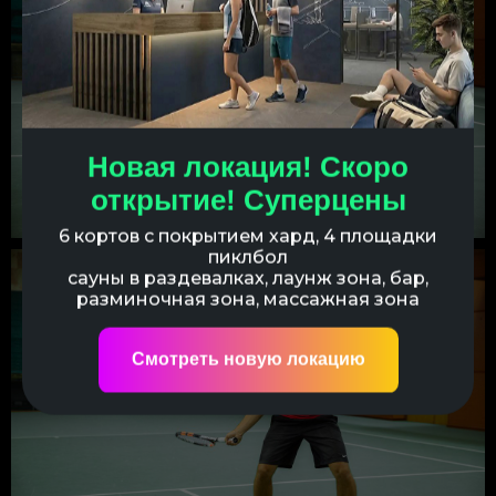
Чтобы забронировать место на пробное
Новая локация! Скоро
занятие введите свой телефон в поле ниже и
открытие! Суперцены
нажмите кнопку "Записаться!"
6 кортов с покрытием хард, 4 площадки
пиклбол
Записаться!
сауны в раздевалках, лаунж зона, бар,
разминочная зона, массажная зона
Нажимая на кнопку "Позвоните мне!", я даю свое согласие
на обработку персональных данных и соглашаюсь с
Политикой конфиденциальности
,
Правилами школы
и
Смотреть новую локацию
Договором оферты
Сделано в