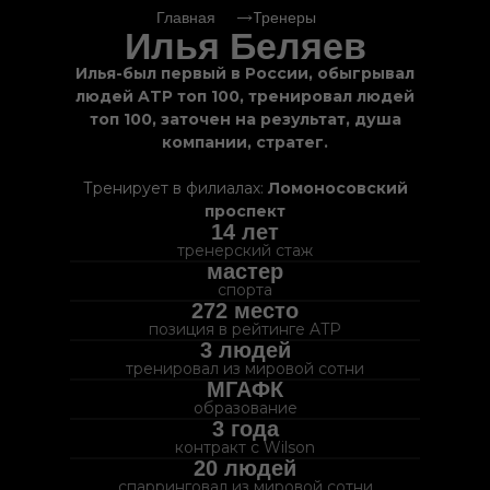
Главная
Тренеры
Илья Беляев
Илья-был первый в России, обыгрывал
людей ATP топ 100, тренировал людей
топ 100, заточен на результат, душа
компании, стратег.
Тренирует в филиалах:
Ломоносовский
проспект
14 лет
тренерский стаж
мастер
спорта
272 место
позиция в рейтинге ATP
3 людей
тренировал из мировой сотни
МГАФК
образование
3 года
контракт с Wilson
20 людей
спарринговал из мировой сотни