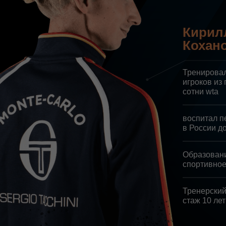
TennisCapital
Запишись на первый обновлённый турнир
Кирил
TennisCapital со скидкой 50%
Кохан
Записаться по акции
Тренировал
игроков из
сотни wta
воспитал п
в России до
Образова
спортивно
Тренерск
стаж 10 лет