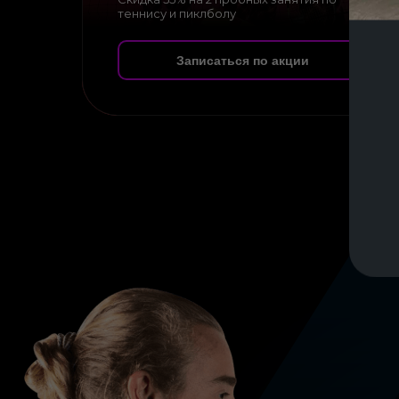
теннису и пиклболу
Записаться по акции
-50%
Лига