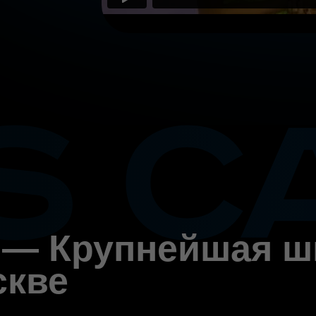
al — Крупнейшая 
скве