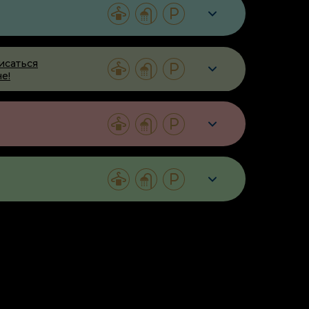
исаться
е!