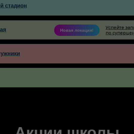
ый стадион
Успейте зап
ная
Новая локация!
по
суперцен
Лужники
Акции школы