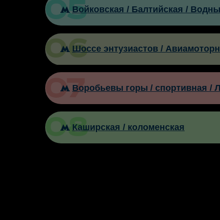
Войковская / Балтийская / Водн
Шоссе энтузиастов / Авиамотор
Воробьевы горы / спортивная / 
Каширская / коломенская