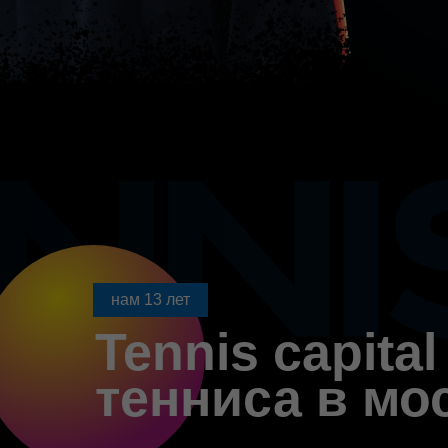
Записаться на сбор
-20%
нам 13 лет
Tennis capit
тенниса в мо