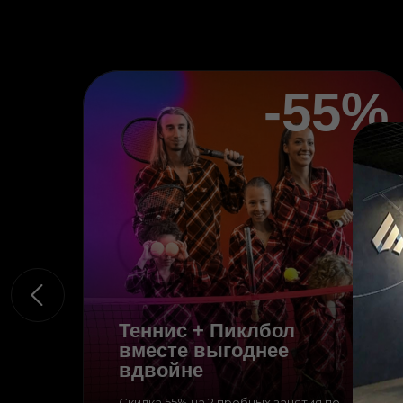
-55%
Теннис + Пиклбол
вместе выгоднее
вдвойне
Скидка 55% на 2 пробных занятия по