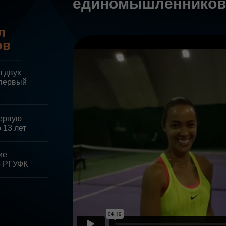
единомышленников
л
ов
 двух
 первый
ервую
 13 лет
ние
е РГУФК
ий